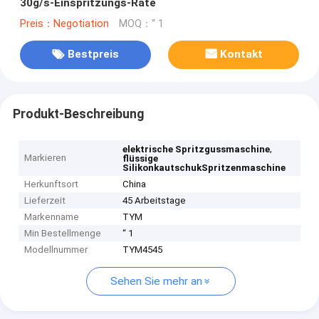
30g/s-Einspritzungs-Rate
Preis：Negotiation
MOQ：“ 1
Bestpreis
Kontakt
Produkt-Beschreibung
,
elektrische Spritzgussmaschine
Markieren
flüssige
SilikonkautschukSpritzenmaschine
Herkunftsort
China
Lieferzeit
45 Arbeitstage
Markenname
TYM
Min Bestellmenge
“ 1
Modellnummer
TYM4545
Sehen Sie mehr an