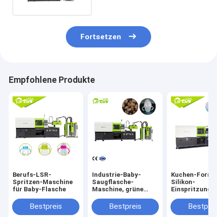
Fortsetzen
Empfohlene Produkte
Berufs-LSR-
Industrie-Baby-
Kuchen-Form-
Spritzen-Maschine
Saugflasche-
Silikon-
für Baby-Flasche
Maschine, grüne
Einspritzung, 
Silikon-Spritzen-
Maschine, gro
Maschine der
flüssige Siliko
Bestpreis
Bestpreis
Bestprei
geringen Lautstärke
Spritzen-Mas