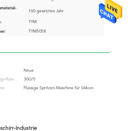
material-
100 gesetztes Jahr
TYM
:
TYM5058
er:
Neue
ngs-Rate:
30G/S
me:
Flüssige Spritzen-Maschine für Silikon-
Duschdüsen-/-küchengeschirr-Industrie
chirr-Industrie