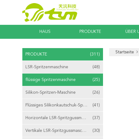
HAUS
PRODUKTE
ÜBER 
Startseite
PRODUKTE
(311)
LSR-Spritzenmaschine
(48)
flüssige Spritzenmaschine
(25)
Silikon-Spritzen-Maschine
(26)
Flüssiges Silikonkautschuk-Spritzen
(41)
Horizontale LSR-Spritzgussmaschine
(37)
Vertikale LSR-Spritzgussmaschine
(30)