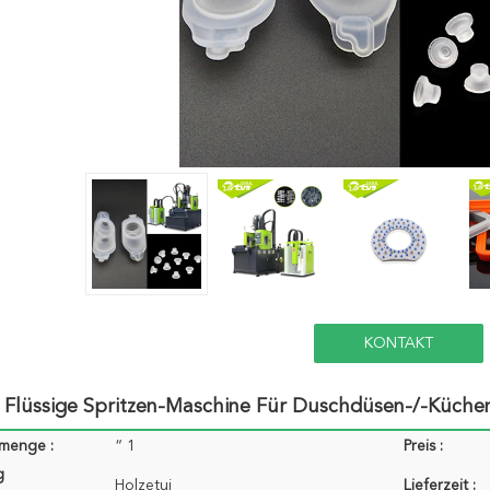
KONTAKT
 Flüssige Spritzen-Maschine Für Duschdüsen-/-Küchen
lmenge :
“ 1
Preis :
g
Holzetui
Lieferzeit :