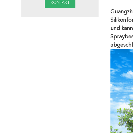
Guangzho
Silikonf
und kann 
Spraybes
abgeschl