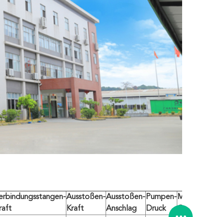
erbindungsstangen-
Ausstoßen-
Ausstoßen-
Pumpen-
Maschinen-
raft
Kraft
Anschlag
Druck
Gewicht