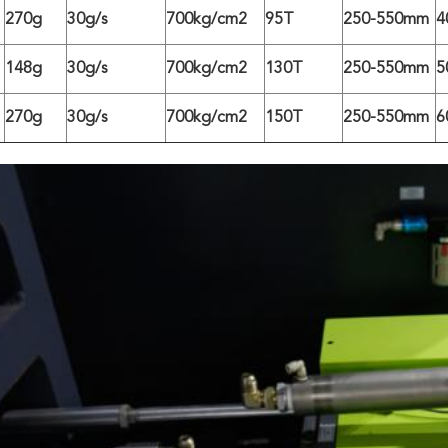
270g
30g/s
700kg/cm2
95T
250-550mm
4
148g
30g/s
700kg/cm2
130T
250-550mm
5
270g
30g/s
700kg/cm2
150T
250-550mm
6
EINREICHUNGEN