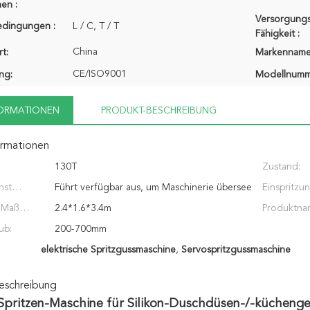
en :
Versorgungs
edingungen :
L / C, T / T
Fähigkeit :
China
t:
Markenname
CE/ISO9001
ung:
Modellnumm
FORMATIONEN
PRODUKT-BESCHREIBUNG
ormationen
130T
Zustand:
nst
Führt verfügbar aus, um Maschinerie übersee
Einspritzu
-Maß
instandzuhalten, on-line-Unterstützung
2.4*1.6*3.4m
Produktna
ub:
200-700mm
elektrische Spritzgussmaschine
,
Servospritzgussmaschine
eschreibung
 Spritzen-Maschine für Silikon-Duschdüsen-/-küchenges