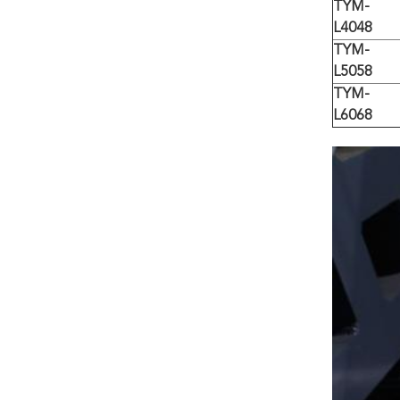
TYM-
L4048
TYM-
L5058
TYM-
L6068