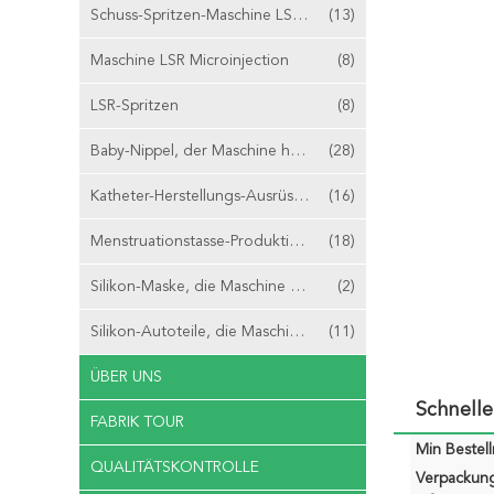
Schuss-Spritzen-Maschine LSR 2
(13)
Maschine LSR Microinjection
(8)
LSR-Spritzen
(8)
Baby-Nippel, der Maschine herstellt
(28)
Katheter-Herstellungs-Ausrüstung
(16)
Menstruationstasse-Produktionsmaschine
(18)
Silikon-Maske, die Maschine herstellt
(2)
Silikon-Autoteile, die Maschine herstellen
(11)
ÜBER UNS
Schnelle
FABRIK TOUR
Min Bestel
QUALITÄTSKONTROLLE
Verpackun