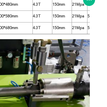
00*480mm
4.3T
150mm
21Mpa
4.7T
00*580mm
4.3T
150mm
21Mpa
5.3T
00*680mm
4.3T
150mm
21Mpa
5.5T