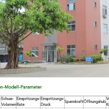
Hinterlass eine Nachricht
Wir rufen Sie bald zurück!
en-Modell-Parameter
-
Schuss-
Einspritzungs-
Einspritzungs-
V
Spannkraft
Öffnungshub
Volumen
Rate
Druck
K