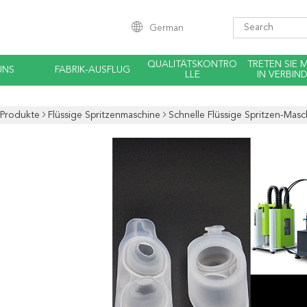
German
QUALITÄTSKONTRO
TRETEN SIE 
UNS
FABRIK-AUSFLUG
LLE
IN VERBIN
Produkte
Flüssige Spritzenmaschine
Schnelle Flüssige Spritzen-Mas