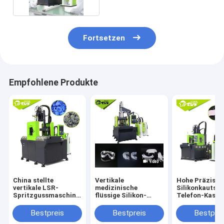
Fortsetzen
Empfohlene Produkte
China stellte
Vertikale
Hohe Präzisio
vertikale LSR-
medizinische
Silikonkautsc
Spritzgussmaschine
flüssige Silikon-
Telefon-Kasten
her
Einspritzungs-
Maschine, gro
Produktionsmaschine
Silikon-mobile
Bestpreis
Bestpreis
Bestprei
Abdeckung her