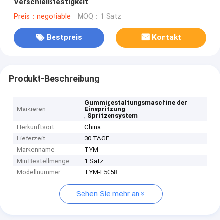
Verschleißfestigkeit
Preis：negotiable
MOQ：1 Satz
Bestpreis
Kontakt
Produkt-Beschreibung
Gummigestaltungsmaschine der
Markieren
Einspritzung
,
Spritzensystem
Herkunftsort
China
Lieferzeit
30 TAGE
Markenname
TYM
Min Bestellmenge
1 Satz
Modellnummer
TYM-L5058
Sehen Sie mehr an