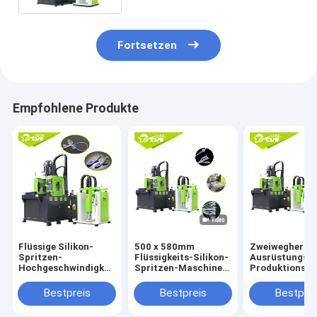
Fortsetzen
Empfohlene Produkte
Flüssige Silikon-
500 x 580mm
Zweiwegherste
Spritzen-
Flüssigkeits-Silikon-
Ausrüstungs-
Hochgeschwindigkeitsmaschine
Spritzen-Maschine
Produktions-
für die
stabile Foley-
Leistungsfähig
medizinischen
Katheter-
des katheter-3
Bestpreis
Bestpreis
Bestprei
Teile/nicht giftig
Ausrüstung