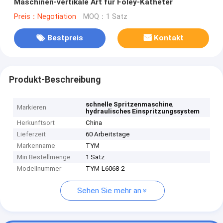
Maschinen-vertikale Art für Foley-Katheter
Preis：Negotiation
MOQ：1 Satz
Bestpreis
Kontakt
Produkt-Beschreibung
,
schnelle Spritzenmaschine
Markieren
hydraulisches Einspritzungssystem
Herkunftsort
China
Lieferzeit
60 Arbeitstage
Markenname
TYM
Min Bestellmenge
1 Satz
Modellnummer
TYM-L6068-2
Sehen Sie mehr an