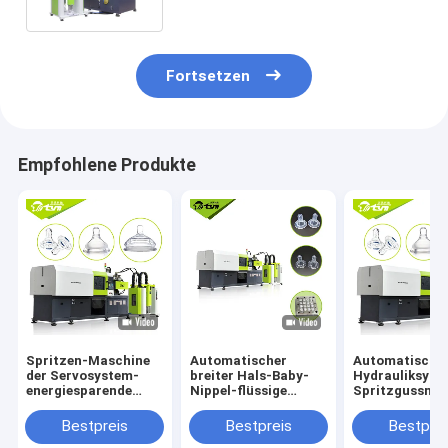
Fortsetzen
Empfohlene Produkte
Spritzen-Maschine
Automatischer
Automatische
der Servosystem-
breiter Hals-Baby-
Hydrauliksyst
energiesparende
Nippel-flüssige
Spritzgussma
Nahrungsmittelgrad-
Silikon-Spritzen-
für die Herstel
Silikon-Baby-
Maschine
von Baby-
Bestpreis
Bestpreis
Bestprei
Saugflasche-Nippel-
Fütterungspro