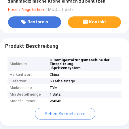
zahnmedizinische Krone einfach zu benützen
Preis：Negotiation
MOQ：1 Satz
Bestpreis
Kontakt
Produkt-Beschreibung
Gummigestaltungsmaschine der
Markieren
Einspritzung
,
Spritzensystem
Herkunftsort
China
Lieferzeit
60 Arbeitstage
Markenname
TYM
Min Bestellmenge
1 Satz
Modellnummer
W4545
Sehen Sie mehr an