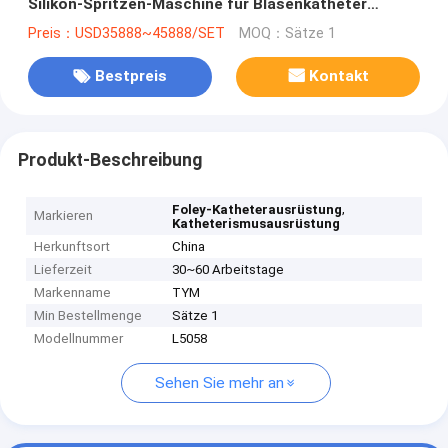
Silikon-Spritzen-Maschine für Blasenkatheter
F6~F26
Preis：USD35888~45888/SET
MOQ：Sätze 1
Bestpreis
Kontakt
Produkt-Beschreibung
,
Foley-Katheterausrüstung
Markieren
Katheterismusausrüstung
Herkunftsort
China
Lieferzeit
30~60 Arbeitstage
Markenname
TYM
Min Bestellmenge
Sätze 1
Modellnummer
L5058
Sehen Sie mehr an