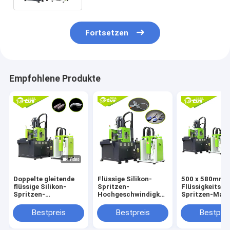
Fortsetzen
Empfohlene Produkte
Doppelte gleitende
Flüssige Silikon-
500 x 580mm
flüssige Silikon-
Spritzen-
Flüssigkeits-S
Spritzen-
Hochgeschwindigkeitsmaschine
Spritzen-Mas
Maschinen-vertikale
für die
stabile Foley-
Art für Foley-
medizinischen
Katheter-
Bestpreis
Bestpreis
Bestprei
Katheter
Teile/nicht giftig
Ausrüstung