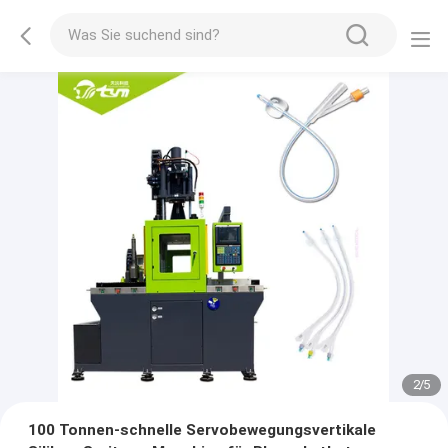
2
/
5
100 Tonnen-schnelle Servobewegungsvertikale