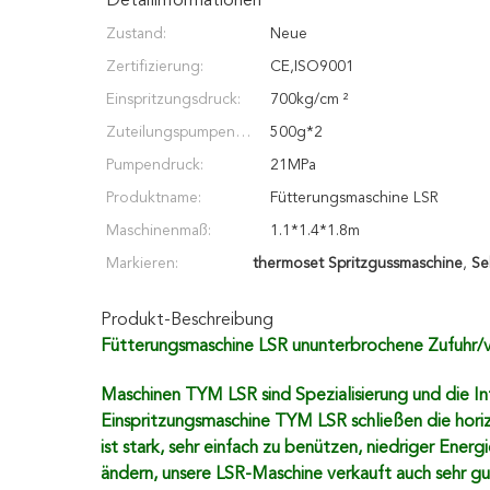
Detailinformationen
Zustand:
Neue
Zertifizierung:
CE,ISO9001
Einspritzungsdruck:
700kg/cm ²
Zuteilungspumpenge
500g*2
schwindigkeit:
Pumpendruck:
21MPa
Produktname:
Fütterungsmaschine LSR
Maschinenmaß:
1.1*1.4*1.8m
Markieren:
thermoset Spritzgussmaschine
,
Se
Produkt-Beschreibung
Fütterungsmaschine LSR ununterbrochene Zufuhr/va
Maschinen TYM LSR sind Spezialisierung und die In
Einspritzungsmaschine TYM LSR schließen die horiz
ist stark, sehr einfach zu benützen, niedriger Ener
ändern, unsere LSR-Maschine verkauft auch sehr gu