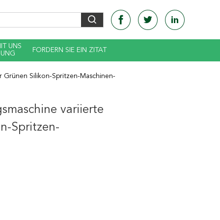
MIT UNS
FORDERN SIE EIN ZITAT
DUNG
 Grünen Silikon-Spritzen-Maschinen-
smaschine variierte
n-Spritzen-