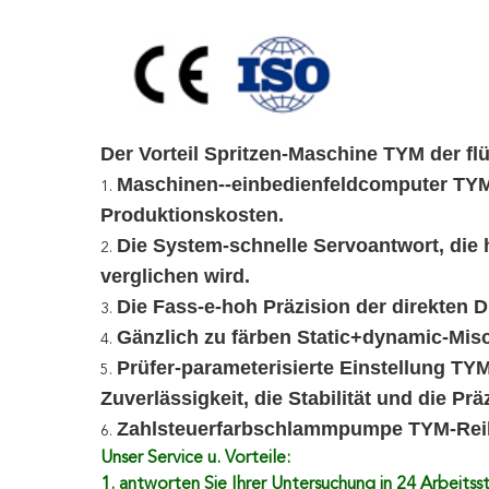
Der Vorteil Spritzen-Maschine TYM der fl
Maschinen--einbedienfeldcomputer TYM s
1.
Produktionskosten.
Die System-schnelle Servoantwort, die
2.
verglichen wird.
Die Fass-e-hoh Präzision der direkten 
3.
Gänzlich zu färben Static+dynamic-Misc
4.
Prüfer-parameterisierte Einstellung T
5.
Zuverlässigkeit, die Stabilität und die Pr
Zahlsteuerfarbschlammpumpe TYM-Reihe 
6.
Unser Service u. Vorteile:
1. antworten Sie Ihrer Untersuchung in 24 Arbeitss