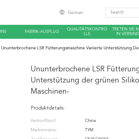
German
QUALITÄTSKONTRO
TRETEN SIE 
UNS
FABRIK-AUSFLUG
LLE
IN VERBIN
Ununterbrochene LSR Fütterungsmaschine Variierte Unterstützung Der
Ununterbrochene LSR Fütterung
Unterstützung der grünen Siliko
Maschinen-
Produktdetails:
Herkunftsort:
China
Markenname:
TYM