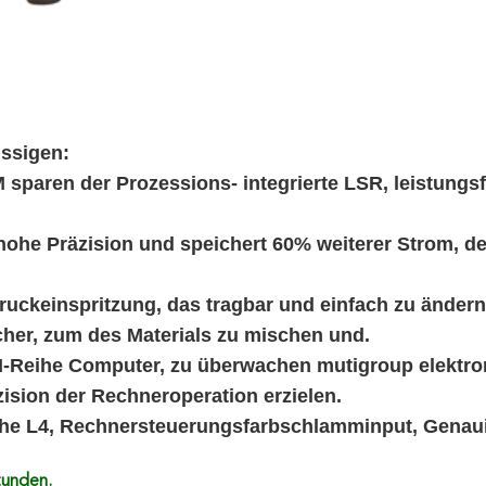
üssigen:
paren der Prozessions- integrierte LSR, leistungs
 hohe Präzision und speichert 60% weiterer Strom, 
Druckeinspritzung, das tragbar und einfach zu änder
her, zum des Materials zu mischen und.
YM-Reihe Computer, zu überwachen mutigroup elektro
äzision der Rechneroperation erzielen.
L4, Rechnersteuerungsfarbschlamminput, Genauigke
tunden.