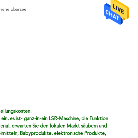
nerie übersee
stützung
tellungskosten.
n, es ist- ganz-in-ein LSR-Maschine, die Funktion
aterial, erwarten Sie den lokalen Markt säubern und
neimitteln, Babyprodukte, elektronische Produkte,