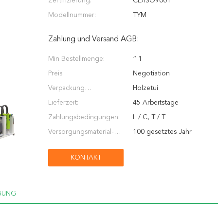
Zertifizierung:
CE/ISO9001
Modellnummer:
TYM
Zahlung und Versand AGB:
Min Bestellmenge:
“ 1
Preis:
Negotiation
Verpackung
Holzetui
Informationen:
Lieferzeit:
45 Arbeitstage
Zahlungsbedingungen:
L / C, T / T
Versorgungsmaterial-
100 gesetztes Jahr
Fähigkeit:
KONTAKT
BUNG