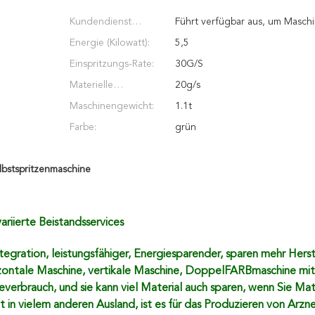
Kundendienst
Führt verfügbar aus, um Maschi
erbracht:
Energie (Kilowatt):
instandzuhalten, on-line-Unter
5,5
Einspritzungs-Rate:
30G/S
Materielle
20g/s
Pumpengeschwindigk
Maschinengewicht:
1.1t
eit:
Farbe:
grün
lbstspritzenmaschine
riierte Beistandsservices
tegration, leistungsfähiger, Energiesparender, sparen mehr Hers
ontale Maschine, vertikale Maschine, DoppelFARBmaschine mit ei
gieverbrauch, und sie kann viel Material auch sparen, wenn Sie M
t in vielem anderen Ausland, ist es für das Produzieren von Arz