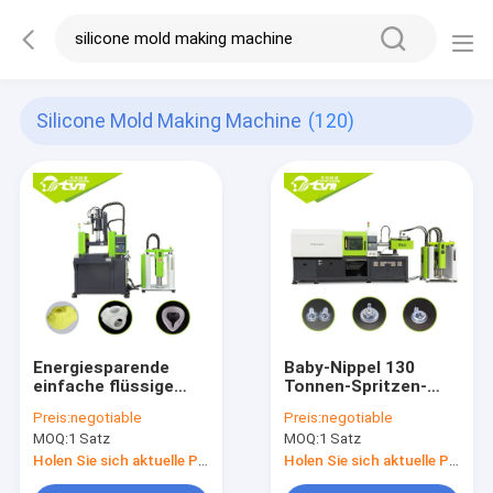
Silicone Mold Making Machine
(120)
Energiesparende
Baby-Nippel 130
einfache flüssige
Tonnen-Spritzen-
Silikon-
Maschine, große Lsr-
Preis:
negotiable
Preis:
negotiable
VorlagenSpritzgussmaschine
Spritzen-Maschine
MOQ:
1 Satz
MOQ:
1 Satz
Holen Sie sich aktuelle Preis
Holen Sie sich aktuelle Preis