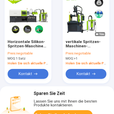
Horizontale Silikon-
vertikale Spritzen-
Spritzen-Maschine
Maschinen-
für Glühlampeart
Hitzebeständigkeit
Preis:
negotiable
Preis:
negotiable
Baby-Nippel
des Silikon-12.1kw
MOQ:
1 Satz
MOQ:
>1
Holen Sie sich aktuelle Preis
Holen Sie sich aktuelle Preis
Kontakt
Kontakt
Sparen Sie Zeit
Lassen Sie uns mit Ihnen die besten
Produkte kontaktieren.