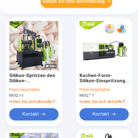
Geben Sie Ihre Anforderung
Silikon-Spritzen des
Kuchen-Form-
Silikon-
Silikon-Einspritzung,
medizinischen
die Maschine, große
Preis:
negotiable
Preis:
negotiable
Geräts flüssiges, das
flüssige Silikon-
MOQ:
>1
MOQ:
“ 1
Maschine herstellt
Spritzen-Maschine
herstellt
Holen Sie sich aktuelle Preis
Holen Sie sich aktuelle Preis
Kontakt
Kontakt