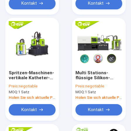
Kontakt
Kontakt
Spritzen-Maschinen-
Multi Stations-
vertikale Katheter-
flüssige Silikon-
Herstellungs-
Spritzen-Maschine
Preis:
negotiable
Preis:
negotiable
Ausrüstung des
für Baby-
MOQ:
1 Satz
MOQ:
1 Satz
Silikon-150T
Friedensstifter
Holen Sie sich aktuelle Preis
Holen Sie sich aktuelle Preis
Kontakt
Kontakt