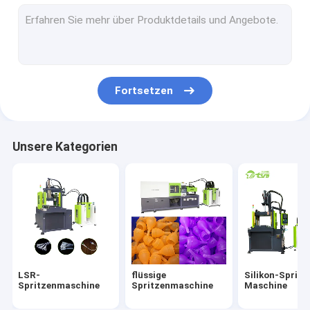
LSR-Spritzen
Baby-Nippel, der Maschine herstellt
Katheter-Herstellungs-Ausrüstung
Fortsetzen
Menstruationstasse-Produktionsmaschine
Silikon-Maske, die Maschine herstellt
Unsere Kategorien
Silikon-Autoteile, die Maschine herstellen
LSR-
flüssige
Silikon-Spritz
Spritzenmaschine
Spritzenmaschine
Maschine