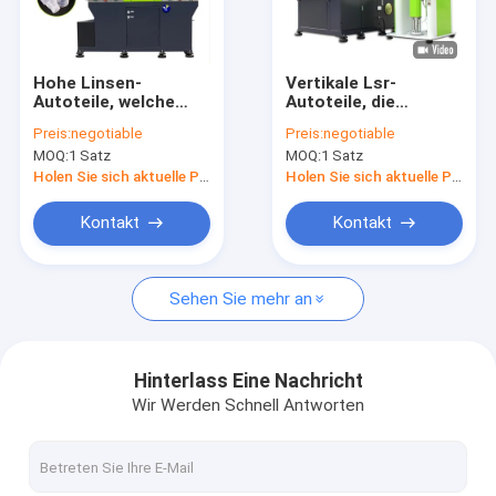
Kontakt
Hohe Linsen-
Vertikale Lsr-
Autoteile, welche
Autoteile, die
LSR-Spritzenmaschine
Maschine die flüssige
Maschine direktes
Preis:
negotiable
Preis:
negotiable
Silikon-Gestaltung
Druck-Form-
MOQ:
1 Satz
MOQ:
1 Satz
einzeln/Doppeltes
Öffnungs-System
flüssige Spritzenmaschine
schiebt Brett
machen
Holen Sie sich aktuelle Preis
Holen Sie sich aktuelle Preis
machen
Silikon-Spritzen-Maschine
Kontakt
Kontakt
Flüssiges Silikonkautschuk-Spritzen
Sehen Sie mehr an
Horizontale LSR-Spritzgussmaschine
Vertikale LSR-Spritzgussmaschine
Hinterlass Eine Nachricht
Wir Werden Schnell Antworten
Schuss-Spritzen-Maschine LSR 2
Maschine LSR Microinjection