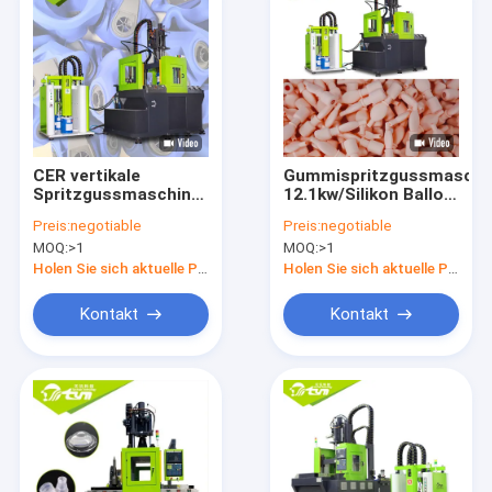
CER vertikale
Gummispritzgussmaschi
Spritzgussmaschine-/Silikon-
12.1kw/Silikon Ballon,
Produkte, die
der Maschine
Preis:
negotiable
Preis:
negotiable
Maschine herstellen
herstellt
MOQ:
>1
MOQ:
>1
Holen Sie sich aktuelle Preis
Holen Sie sich aktuelle Preis
Kontakt
Kontakt
Nach Hause
Produits
Über uns