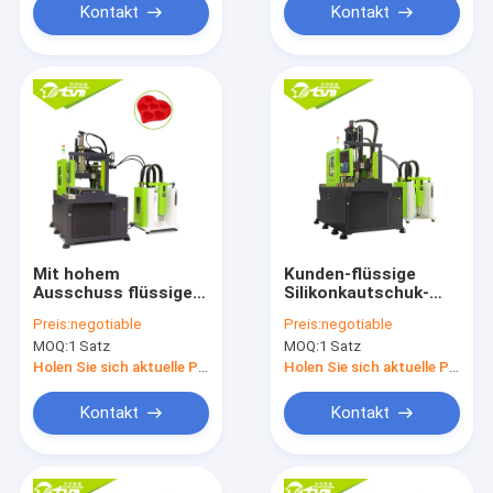
Kontakt
Kontakt
Mit hohem
Kunden-flüssige
Ausschuss flüssige
Silikonkautschuk-
Silikonkautschuk-
Spritzen-
Preis:
negotiable
Preis:
negotiable
Spritzen-Maschine
Ausrüstungs-grüne
MOQ:
1 Satz
MOQ:
1 Satz
für Kuchen-Form
Farbe
Holen Sie sich aktuelle Preis
Holen Sie sich aktuelle Preis
Kontakt
Kontakt