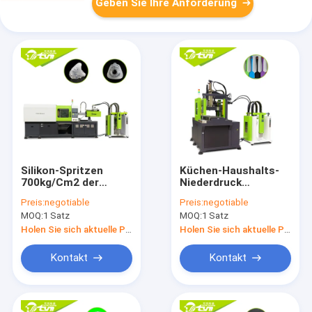
Geben Sie Ihre Anforderung
Silikon-Spritzen
Küchen-Haushalts-
700kg/Cm2 der
Niederdruck
hydraulischen
Overmolding, Kern-
Preis:
negotiable
Preis:
negotiable
geringen Lautstärke
Spritzen Lsr
MOQ:
1 Satz
MOQ:
1 Satz
flüssiges
zusammenklappbares
Holen Sie sich aktuelle Preis
Holen Sie sich aktuelle Preis
Kontakt
Kontakt