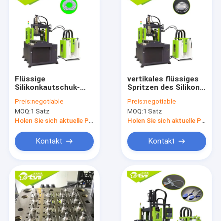
Flüssige
vertikales flüssiges
Silikonkautschuk-
Spritzen des Silikon-
Niederdruck-
130T für Autoteile
Preis:
negotiable
Preis:
negotiable
Spritzen-Maschine
Overmolding
MOQ:
1 Satz
MOQ:
1 Satz
für Duschkopf
Holen Sie sich aktuelle Preis
Holen Sie sich aktuelle Preis
Kontakt
Kontakt
Nach Hause
Produits
Über uns