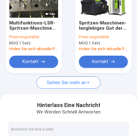
Kontakt
Multifunktions-LSR-
Spritzen-Maschinen-
Spritzen-Maschinen-
langlebiges Gut der
LSR-Spritzenmaschine
und Silikon-Spritzen
hohen Präzisions-
Preis:
negotiable
Preis:
negotiable
LSR für
MOQ:
1 Satz
MOQ:
1 Satz
medizinischen
flüssige Spritzenmaschine
Katheter
Holen Sie sich aktuelle Preis
Holen Sie sich aktuelle Preis
Silikon-Spritzen-Maschine
Kontakt
Kontakt
Flüssiges Silikonkautschuk-Spritzen
Sehen Sie mehr an
Horizontale LSR-Spritzgussmaschine
Vertikale LSR-Spritzgussmaschine
Hinterlass Eine Nachricht
Wir Werden Schnell Antworten
Schuss-Spritzen-Maschine LSR 2
Maschine LSR Microinjection