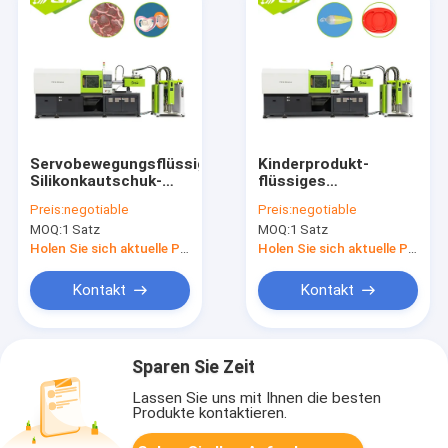
Servobewegungsflüssige
Kinderprodukt-
Silikonkautschuk-
flüssiges
Spritzen-Maschine
Silikonkautschuk-
Preis:
negotiable
Preis:
negotiable
für Friedensstifter
Spritzen einfach zu
MOQ:
1 Satz
MOQ:
1 Satz
benützen
Holen Sie sich aktuelle Preis
Holen Sie sich aktuelle Preis
Kontakt
Kontakt
Sparen Sie Zeit
Lassen Sie uns mit Ihnen die besten
Produkte kontaktieren.