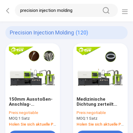
Precision Injection Molding
(120)
150mm Ausstoßen-
Medizinische
Anschlag-
Dichtung zerteilt
medizinische
flüssige
Preis:
negotiable
Preis:
negotiable
Spritzen-Maschine
Silikonkautschuk-
MOQ:
1 Satz
MOQ:
1 Satz
TYM - Modell L5058
Spritzen-multi Farbe
Holen Sie sich aktuelle Preis
Holen Sie sich aktuelle Preis