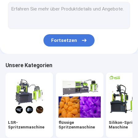
LSR-Spritzen
Baby-Nippel, der Maschine herstellt
Katheter-Herstellungs-Ausrüstung
Fortsetzen
Menstruationstasse-Produktionsmaschine
Silikon-Maske, die Maschine herstellt
Unsere Kategorien
Silikon-Autoteile, die Maschine herstellen
LSR-
flüssige
Silikon-Spritz
Spritzenmaschine
Spritzenmaschine
Maschine