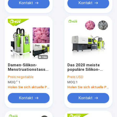
Kontakt
Kontakt
Damen-Silikon-
Das 2020 meiste
Menstruationstasse,
populäre Silikon-
das Maß der
Menstruationstasse,
Preis:
negotiable
Preis:
USD
Maschinen-macht 4,0
das Maschine
MOQ:
“ 1
MOQ:
1
* 1,2 * 1.9m
herstellt
Holen Sie sich aktuelle Preis
Holen Sie sich aktuelle Preis
Kontakt
Kontakt