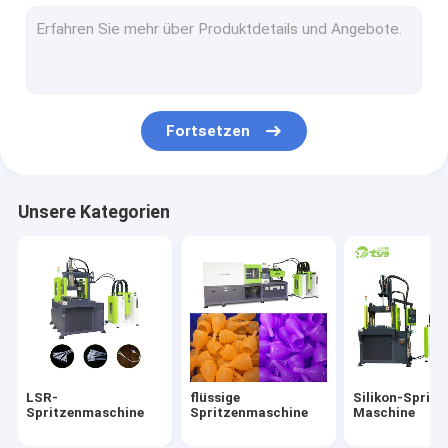
LSR-Spritzen
Baby-Nippel, der Maschine herstellt
Katheter-Herstellungs-Ausrüstung
Fortsetzen
Menstruationstasse-Produktionsmaschine
Silikon-Maske, die Maschine herstellt
Unsere Kategorien
Silikon-Autoteile, die Maschine herstellen
LSR-
flüssige
Silikon-Spritz
Spritzenmaschine
Spritzenmaschine
Maschine