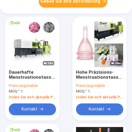
Geben Sie Ihre Anforderung
Dauerhafte
Hohe Präzisions-
Menstruationstasse-
Menstruationstasse-
Produktionsmaschine-/Silikon-
Produktionsmaschine-
Preis:
negotiable
Preis:
negotiable
Kompressions-
harte Beanspruchung
MOQ:
“ 1
MOQ:
“ 1
Formteil-Maschine
bedienungsfreundlich
Holen Sie sich aktuelle Preis
Holen Sie sich aktuelle Preis
Kontakt
Kontakt