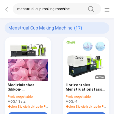
Menstrual Cup Making Machine
(17)
Medizinisches
Horizontales
Silikon-
Menstruationstasse,
Menstruationstasse,
das Maschinen-
Preis:
negotiable
Preis:
negotiable
das Maschine
Öffnungshub 200-
MOQ:
1 Satz
MOQ:
>1
einfache Operation
700mm macht
lange Nutzungsdauer
Holen Sie sich aktuelle Preis
Holen Sie sich aktuelle Preis
macht