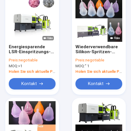
Energiesparende
Wiederverwendbare
LSR-Einspritzungs-
Silikon-Spritzen-
Maschine für
Maschine, weiche
Preis:
negotiable
Preis:
negotiable
Menstruationstasse/Einspritzungs-
Spritzen-Maschine
MOQ:
>1
MOQ:
“ 1
Gestaltungsausrüstung
der Monatszeitraum-
Schalen-3d
Holen Sie sich aktuelle Preis
Holen Sie sich aktuelle Preis
Kontakt
Kontakt
Nach Hause
Produits
Über uns