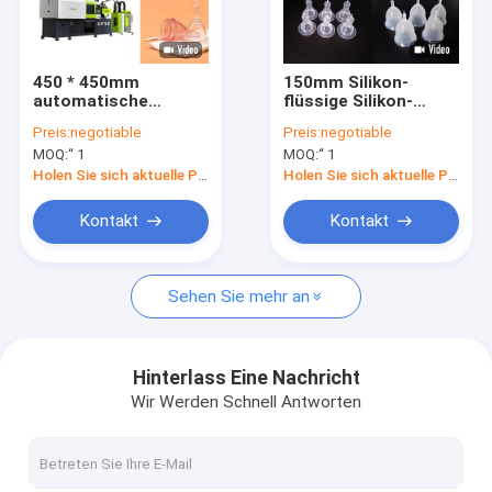
Kontakt
450 * 450mm
150mm Silikon-
automatische
flüssige Silikon-
LSR-Spritzenmaschine
Formteil-Maschine,
Formteil-Maschine,
Preis:
negotiable
Preis:
negotiable
Zeitraum-Schalen-
schwere Lsr-
MOQ:
“ 1
MOQ:
“ 1
hydraulische
Formteil-Maschine
flüssige Spritzenmaschine
Spritzgussmaschine
Holen Sie sich aktuelle Preis
Holen Sie sich aktuelle Preis
Silikon-Spritzen-Maschine
Kontakt
Kontakt
Flüssiges Silikonkautschuk-Spritzen
Sehen Sie mehr an
Horizontale LSR-Spritzgussmaschine
Vertikale LSR-Spritzgussmaschine
Hinterlass Eine Nachricht
Wir Werden Schnell Antworten
Schuss-Spritzen-Maschine LSR 2
Maschine LSR Microinjection