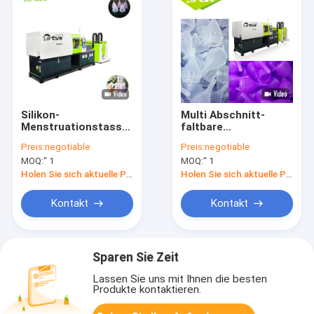
Silikon-
Multi Abschnitt-
Menstruationstasse-
faltbare
Produktionsmaschine-
Menstruationstasse-
Preis:
negotiable
Preis:
negotiable
Spannkraft 130
Produktionsmaschine
MOQ:
“ 1
MOQ:
“ 1
Tonne
für Softcup
Holen Sie sich aktuelle Preis
Holen Sie sich aktuelle Preis
Kontakt
Kontakt
Sparen Sie Zeit
Lassen Sie uns mit Ihnen die besten
Produkte kontaktieren.