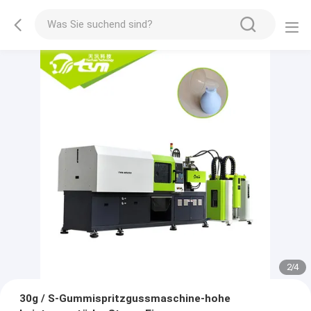
2
/
4
30g / S-Gummispritzgussmaschine-hohe