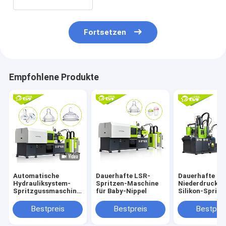
Fortsetzen
Empfohlene Produkte
Automatische
Dauerhafte LSR-
Dauerhafte
Hydrauliksystem-
Spritzen-Maschine
Niederdruck-fl
Spritzgussmaschine
für Baby-Nippel
Silikon-Spritz
für die Herstellung
Maschine gro
von Baby-
Autoteile
Bestpreis
Bestpreis
Bestprei
Fütterungsprodukten