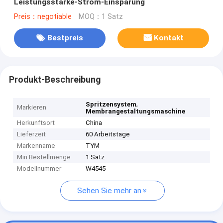
Leistungsstärke-Strom-Einsparung
Preis：negotiable
MOQ：1 Satz
Bestpreis
Kontakt
Produkt-Beschreibung
,
Spritzensystem
Markieren
Membrangestaltungsmaschine
Herkunftsort
China
Lieferzeit
60 Arbeitstage
Markenname
TYM
Min Bestellmenge
1 Satz
Modellnummer
W4545
Sehen Sie mehr an