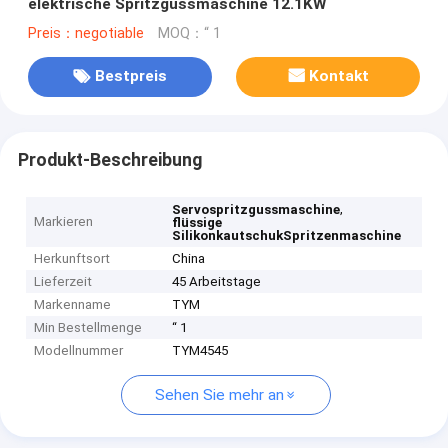
elektrische Spritzgussmaschine 12.1KW
Preis：negotiable
MOQ：“ 1
Bestpreis
Kontakt
Produkt-Beschreibung
,
Servospritzgussmaschine
Markieren
flüssige
SilikonkautschukSpritzenmaschine
Herkunftsort
China
Lieferzeit
45 Arbeitstage
Markenname
TYM
Min Bestellmenge
“ 1
Modellnummer
TYM4545
Sehen Sie mehr an