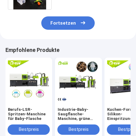
Fortsetzen
Empfohlene Produkte
Berufs-LSR-
Industrie-Baby-
Kuchen-Form-
Spritzen-Maschine
Saugflasche-
Silikon-
für Baby-Flasche
Maschine, grüne
Einspritzung, 
Silikon-Spritzen-
Maschine, gro
Maschine der
flüssige Siliko
Bestpreis
Bestpreis
Bestprei
geringen Lautstärke
Spritzen-Mas